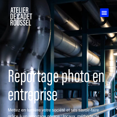
Reportage photo en
entreprise
Mettez en lumière votre société et ses savoir-faire
grâce à un reportage photos : locaux, méthode de